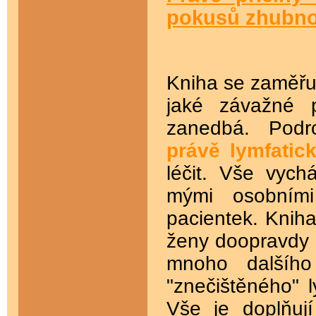
pokusů zhubno
Kniha se zaměřuj
jaké závažné 
zanedbá. Pod
právě
lymfatic
léčit. Vše vych
mými osobními 
pacientek. Knih
ženy doopravdy 
mnoho dalšího
"znečištěného" 
Vše je doplňuj