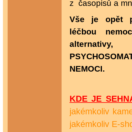
z časopisů a mn
Vše je opět 
léčbou nemoc
alternativ
PSYCHOSOMAT
NEMOCI.
KDE JE SEH
jakémkoliv kam
jakémkoliv E-sh