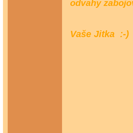
odvahy zabojo
Vaše Jitka :-)