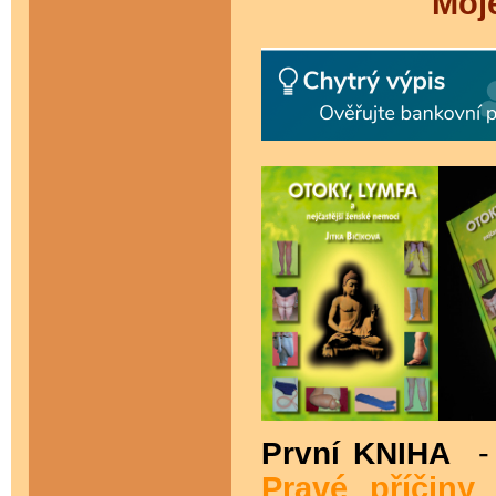
Moje
První KNIHA
-
Pravé příčiny 