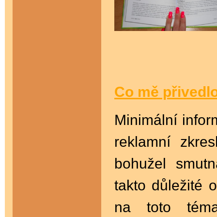
Co mě přivedlo
Minimální infor
reklamní zkre
bohužel smutn
takto důležité 
na toto tém