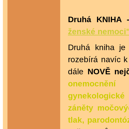
Druhá KNIHA
ženské nemoci"
Druhá kniha je
rozebírá navíc
dále
NOVĚ nejč
onemocnění 
gynekologické
záněty močový
tlak, parodontó