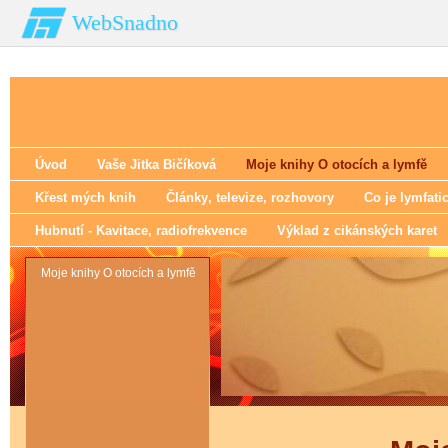
WebSnadno
Úvod
Vaše Jitka Bičíková
Moje knihy O otocích a lymfě
Křest mých knih
Články‚ televize‚ rozhovory
Co je lymfati
Hubnutí - Kavitace‚ radiofrekvence
Výklad z cikánských karet
Moje knihy O otocích a lymfě