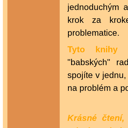
jednoduchým a
krok za kro
problematice.
Tyto knih
"babských" ra
spojíte v jednu
na problém a po
Krásné čtení,