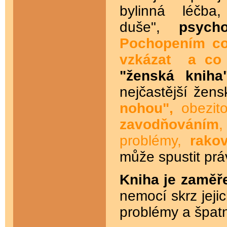
bylinná léčba,
duše",
psych
Pochopením co
vzkázat a co
"ženská knih
nejčastější žen
nohou",
obezit
zavodňováním
problémy,
rako
může spustit prá
Kniha je zaměř
nemocí skrz jejic
problémy a špat