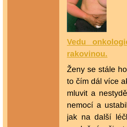
Vedu onkolog
rakovinou.
Ženy se stále ho
to čím dál více 
mluvit a nestydě
nemocí a ustabil
jak na další lé