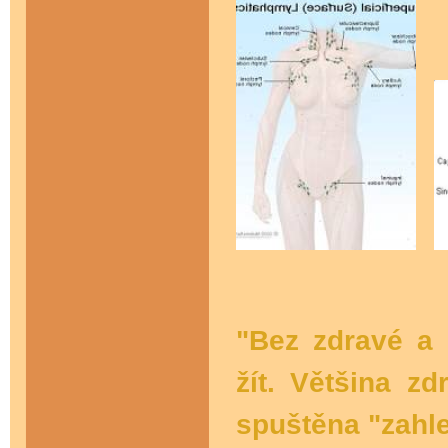
"Bez zdravé a
žít. Většina z
spuštěna "zahl