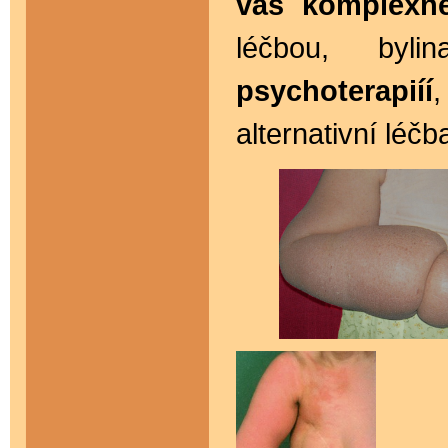
vás komplex
léčbou, byli
psychoterapiíí
,
alternativní léčb