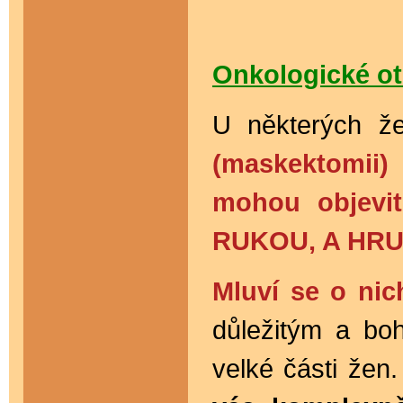
Onkologické ot
U některých ž
(maskektomii)
mohou objevi
RUKOU, A HR
Mluví se o nic
důležitým a bo
velké části žen