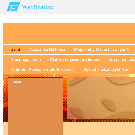
WebSnadno
Úvod
Vaše Jitka Bičíková
Moje knihy O otocích a lymfě
Křest mých knih
Články‚ televize‚ rozhovory
Co je lymfati
Hubnutí - Kavitace‚ radiofrekvence
Výklad z cikánských karet
Úvod