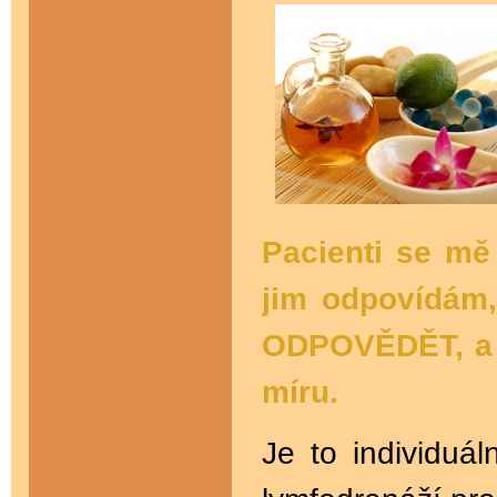
Pacienti se mě 
jim odpovídám
ODPOVĚDĚT, a j
míru.
Je to individuá