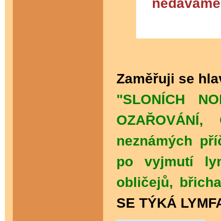
nedáváme s
Zaměřuji se hl
"SLONÍCH NO
OZAŘOVÁNÍ, 
neznámých příč
po vyjmutí lym
obličejů, břich
SE TÝKÁ LYMF