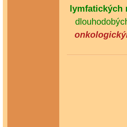
lymfatických
dlouhodobýc
onkologickým