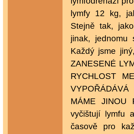
lymfodrenáží pro
lymfy 12 kg, jak
Stejně tak, ja
jinak, jednomu
Každý jsme j
ZANESENÉ LYMF
RYCHLOST ME
VYPOŘÁDÁVÁ 
MÁME JINOU R
vyčištují lymfu
časově pro ka