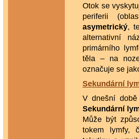
Otok se vyskyt
periferii (ob
asymetrický
, t
alternativní 
primárního lym
těla – na noz
označuje se ja
Sekundární lym
V dnešní době
Sekundární ly
Může být způso
tokem lymfy, 