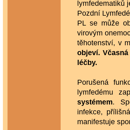
lymfedematiků je
Pozdní Lymfedém
PL se může obj
virovým onemoc
těhotenství, v
objeví. Včasná
léčby.
Porušená funk
lymfedému zap
systémem
. Sp
infekce, příliš
manifestuje spo