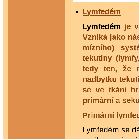
Lymfedém
Lymfedém
je 
Vzniká jako ná
mízního) sys
tekutiny (lymf
tedy ten, že 
nadbytku tekut
se ve tkáni h
primární a sek
Primární lymfe
Lymfedém se dál