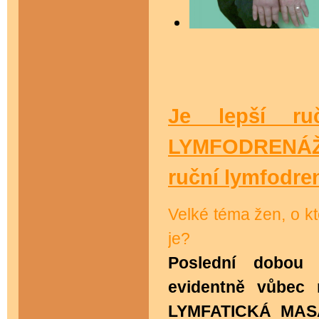
Je lepší ruč
LYMFODRENÁŽ
ruční lymfodre
Velké téma žen, o k
je?
Poslední dobou 
evidentně vůbec 
LYMFATICKÁ MAS