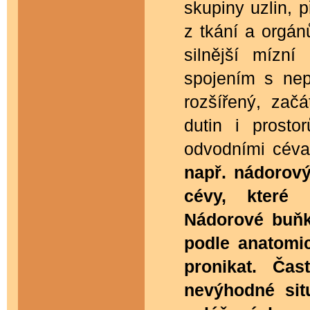
skupiny uzlin, p
z tkání a orgánů
silnější mízní
spojením s ne
rozšířený, zač
dutin i prosto
odvodními céva
např. nádorový
cévy, které 
Nádorové buňk
podle anatomi
pronikat. Čas
nevýhodné sit