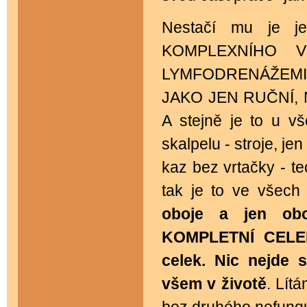
Nestačí mu je j
KOMPLEXNÍHO 
LYMFODRENÁŽEMI
JAKO JEN RUČNÍ,
A stejně je to u v
skalpelu - stroje, j
kaz bez vrtačky - te
tak je to ve všec
oboje a jen ob
KOMPLETNÍ CELEK
celek. Nic nejde 
všem v životě
. Lít