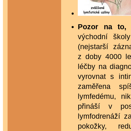
Pozor na to,
východní škol
(nejstarší záz
z doby 4000 le
léčby na diagn
vyrovnat s inti
zaměřena spí
lymfedému, nik
přináší v pos
lymfodrenáží z
pokožky, red