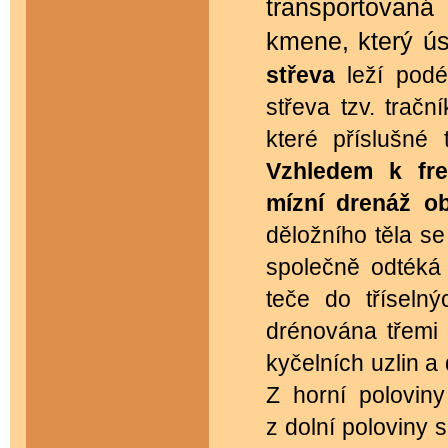
transportovan
kmene, který ús
střeva
leží podél
střeva tzv. tračn
které příslušné
Vzhledem k fr
mízní drenáž 
děložního těla s
společně odtéká 
teče do tříselný
drénována třemi 
kyčelních uzlin a 
Z horní poloviny
z dolní poloviny s