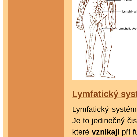
Lymfatický sys
Lymfatický systém
Je to jedinečný či
které
vznikají
při f