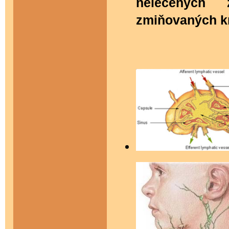
neléčených
zmiňovaných kr