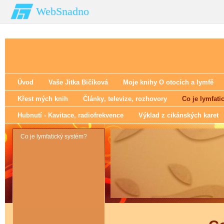
WebSnadno
Úvod
Vaše Jitka Bičíková
Moje knihy O otocích a lymfě
Křest mých knih
Články‚ televize‚ rozhovory
Co je lymfati
Hubnutí - Kavitace‚ radiofrekvence
Výklad z cikánských karet
Co je lymfatický systém?