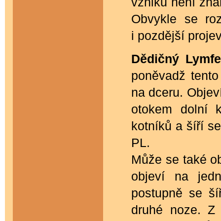
vzniku není zná
Obvykle se roz
i pozdější projev
Dědičný Lymf
poněvadž tento
na dceru. Objeví
otokem dolní k
kotníků a šíří s
PL.
Může se také obj
objeví na jed
postupně se ší
druhé noze. Z