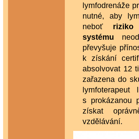
lymfodrenáže pr
nutné, aby lym
neboť
rizik
systému
neodb
převyšuje příno
k získání certi
absolvovat 12 t
zařazena do sk
lymfoterapeut 
s prokázanou p
získat opráv
vzdělávání
.