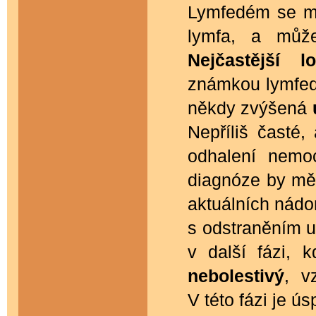
Lymfedém se mů
lymfa, a může
Nejčastější lo
známkou lymfed
někdy zvýšená
Nepříliš časté,
odhalení nemoc
diagnóze by měl
aktuálních nádo
s odstraněním u
v další fázi, 
nebolestivý
, v
V této fázi je ú