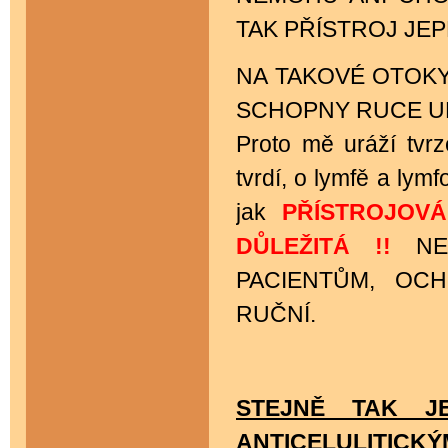
TAK PŘÍSTROJ JE
NA TAKOVÉ OTOKY
SCHOPNY RUCE U
Proto mě uráží tvrz
tvrdí, o lymfě a lym
jak
PŘÍSTROJOV
DŮLEŽITÁ !!
NE
PACIENTŮM, OC
RUČNÍ.
STEJNĚ TAK J
ANTICELULITICKÝ