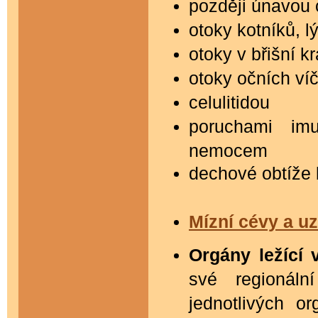
později únavou 
otoky kotníků, 
otoky v břišní kr
otoky očních ví
celulitidou
poruchami im
nemocem
dechové obtíže 
Mízní cévy a uz
Orgány ležící 
své regionáln
jednotlivých o