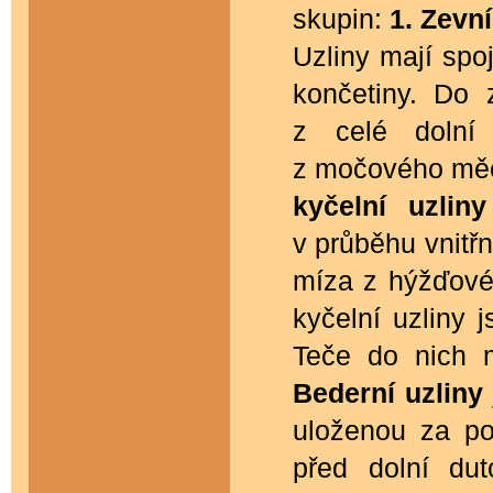
skupin:
1. Zevní
Uzliny mají spo
končetiny. Do 
z celé dolní 
z močového měc
kyčelní uzliny
v průběhu vnitřn
míza z hýžďové 
kyčelní uzliny 
Teče do nich 
Bederní uzliny
uloženou za pob
před dolní du