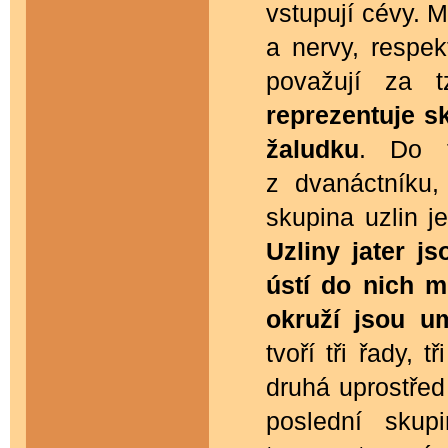
vstupují cévy. M
a nervy, respek
považují za 
reprezentuje sk
žaludku
. Do t
z dvanáctníku,
skupina uzlin j
Uzliny jater js
ústí do nich mí
okruží jsou u
tvoří tři řady, 
druhá uprostřed
poslední skup