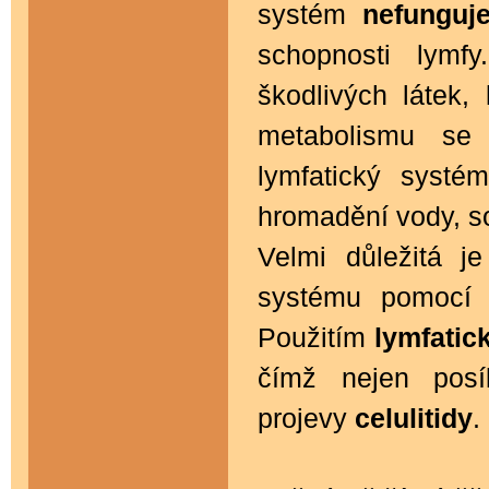
systém
nefunguj
schopnosti lym
škodlivých látek,
metabolismu se
lymfatický systé
hromadění vody, so
Velmi důležitá j
systému pomocí m
Použitím
lymfatic
čímž nejen posíl
projevy
celulitidy
.