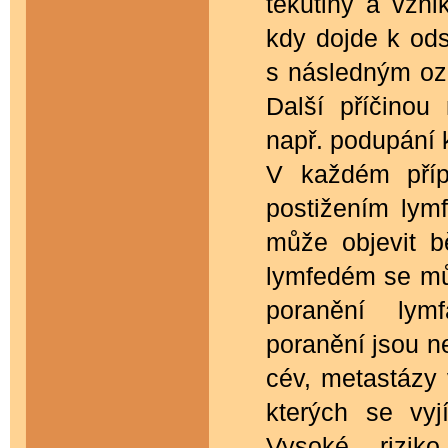
tekutiny a vzni
kdy dojde k ods
s následným oz
Další příčino
např. podupání 
V každém přípa
postižením lym
může objevit b
lymfedém se můž
poranění lym
poranění jsou ne
cév, metastázy 
kterých se vyj
Vysoké rizik