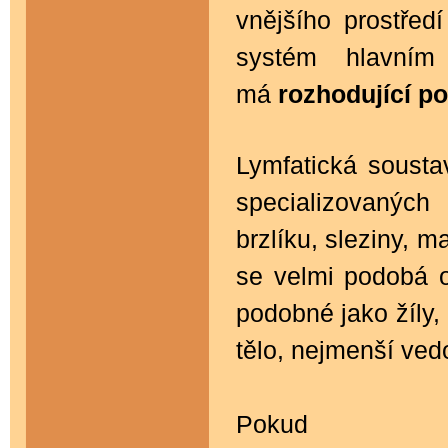
vnějšího prostřed
systém hlavním 
má
rozhodující po
Lymfatická soust
specializovanýc
brzlíku, sleziny, m
se velmi podobá o
podobné jako žíly, 
tělo, nejmenší ved
Poku