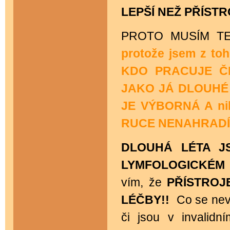
LEPŠÍ NEŽ PŘÍSTR
PROTO MUSÍM TE
protože jsem z toh
KDO PRACUJE ČI
JAKO JÁ DLOUHÉ 
JE VÝBORNÁ A n
RUCE NENAHRADÍ 
DLOUHÁ LÉTA J
LYMFOLOGICKÉM 
vím, že
PŘÍSTROJ
LÉČBY!!
Co se neví
či jsou v invalidn