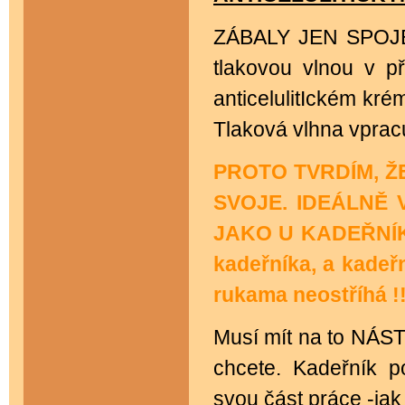
ZÁBALY JEN SPOJE
tlakovou vlnou v př
anticelulitIckém kr
Tlaková vlhna vpracu
PROTO TVRDÍM, Ž
SVOJE. IDEÁLNĚ
JAKO U KADEŘNÍK
kadeřníka, a kadeř
rukama neostříhá !
Musí mít na to NÁST
chcete. Kadeřník 
svou část práce -jak