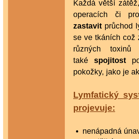
Každá větší zátěž
operacích či p
zastavit
průchod l
se ve tkáních což
různých toxinů
také
spojitost
p
pokožky, jako je ak
Lymfatický sys
projevuje:
nenápadná úna