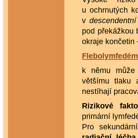
u ochrnutých k
v
descendentní
pod překážkou br
okraje končetin 
Flebolymfedém
k němu může d
většímu tlaku 
nestíhají pracov
Rizikové fak
primární lymfe
Pro sekundárn
radiační léčba