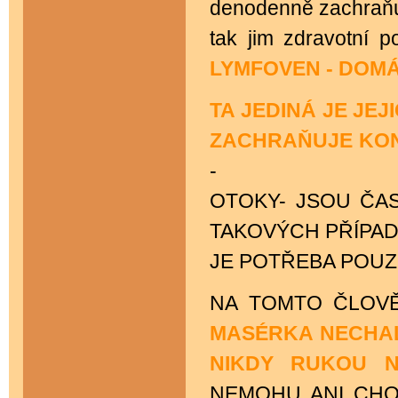
denodenně zachraňují
tak jim zdravotní p
LYMFOVEN - DOM
TA JEDINÁ JE JE
ZACHRAŇUJE KONČ
-
OTOKY- JSOU ČAST
TAKOVÝCH PŘÍPAD
JE POTŘEBA POUZE
NA TOMTO ČLOV
MASÉRKA NECHAL
NIKDY RUKOU N
NEMOHU ANI CHO