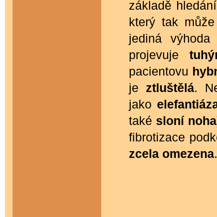
základě hledání
který tak může 
jediná výhoda
projevuje
tuh
pacientovu
hyb
je
ztluštělá
. N
jako
elefantiáz
také
sloní noha
fibrotizace podk
zcela omezena