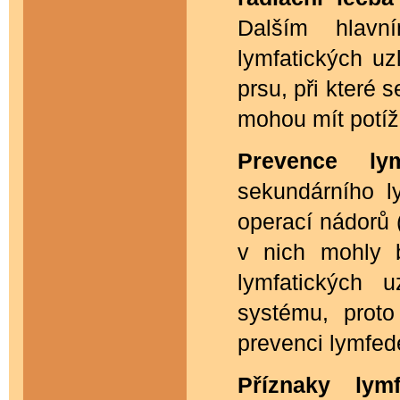
Dalším hlav
lymfatických uz
prsu, při které 
mohou mít potíž
Prevence l
sekundárního 
operací nádorů (
v nich mohly 
lymfatických u
systému, prot
prevenci lymfe
Příznaky lym