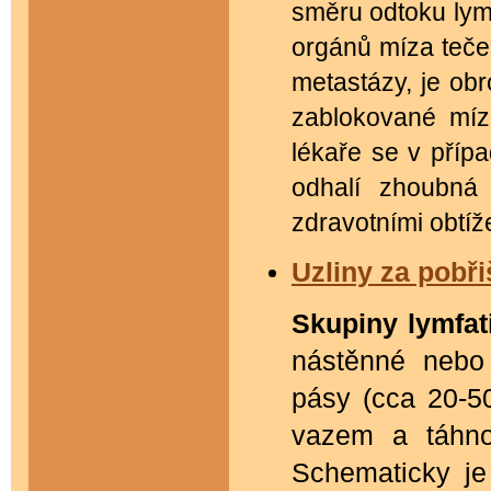
směru odtoku lymf
orgánů míza teče
metastázy, je ob
zablokované míz
lékaře se v příp
odhalí zhoubná
zdravotními obtíž
Uzliny za pobři
Skupiny lymfat
nástěnné nebo r
pásy (cca 20-50
vazem a táhno
Schematicky je 