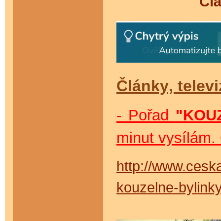
Člá
Články‚ telev
- Pořad
"KOU
minut vysílám.
http://www.ceska
kouzelne-bylin