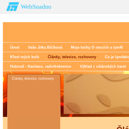
WebSnadno
Úvod
Vaše Jitka Bičíková
Moje knihy O otocích a lymfě
Křest mých knih
Články‚ televize‚ rozhovory
Co je lymfati
Hubnutí - Kavitace‚ radiofrekvence
Výklad z cikánských karet
Články‚ televize‚ rozhovory