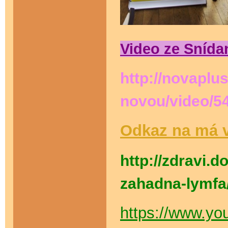
Video ze Sníd
http://novaplu
novou/video/5
Odkaz na má v
http://zdravi.
zahadna-lymfa
https://www.yo