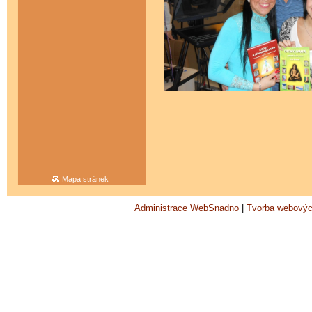
Mapa stránek
Administrace WebSnadno
|
Tvorba webovýc