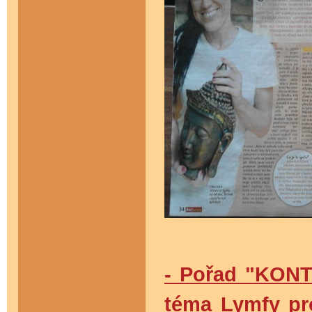
- Pořad "KONTA
téma Lymfy p